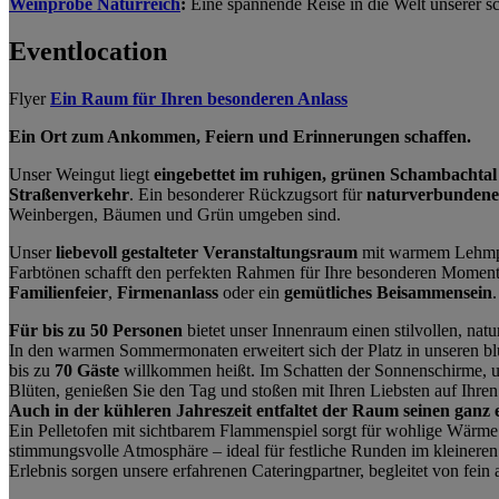
Weinprobe Naturreich
:
Eine spannende Reise in die Welt unserer s
Eventlocation
Flyer
Ein Raum für Ihren besonderen Anlass
Ein Ort zum Ankommen, Feiern und Erinnerungen schaffen.
Unser Weingut liegt
eingebettet im ruhigen, grünen Schambachta
Straßenverkehr
. Ein besonderer Rückzugsort für
naturverbunden
Weinbergen, Bäumen und Grün umgeben sind.
Unser
liebevoll gestalteter Veranstaltungsraum
mit warmem Lehmpu
Farbtönen schafft den perfekten Rahmen für Ihre besonderen Moment
Familienfeier
,
Firmenanlass
oder ein
gemütliches Beisammensein
.
Für bis zu 50 Personen
bietet unser Innenraum einen stilvollen, nat
In den warmen Sommermonaten erweitert sich der Platz in unseren b
bis zu
70 Gäste
willkommen heißt. Im Schatten der Sonnenschirme,
Blüten, genießen Sie den Tag und stoßen mit Ihren Liebsten auf Ihren
Auch in der kühleren Jahreszeit entfaltet der Raum seinen ganz 
Ein Pelletofen mit sichtbarem Flammenspiel sorgt für wohlige Wärme
stimmungsvolle Atmosphäre – ideal für festliche Runden im kleineren 
Erlebnis sorgen unsere erfahrenen Cateringpartner, begleitet von fei