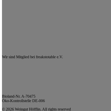
Wir sind Mitglied bei freakstotable e.V.
Bioland-Nr. A-70475
Öko-Kontrollstelle DE-006
© 2026 Weingut Höfflin. All rights reserved