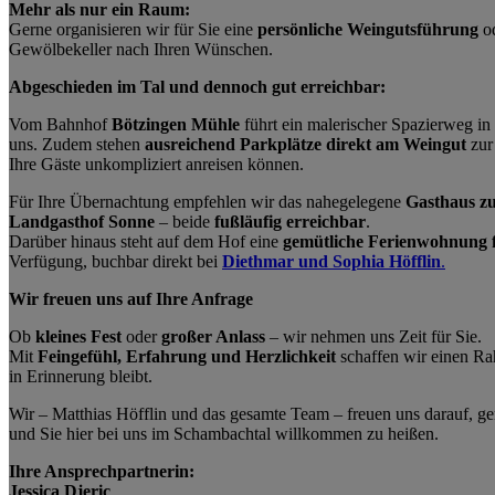
Mehr als nur ein Raum:
Gerne organisieren wir für Sie eine
persönliche Weingutsführung
o
Gewölbekeller nach Ihren Wünschen.
Abgeschieden im Tal und dennoch gut erreichbar:
Vom Bahnhof
Bötzingen Mühle
führt ein malerischer Spazierweg in
uns. Zudem stehen
ausreichend Parkplätze direkt am Weingut
zur
Ihre Gäste unkompliziert anreisen können.
Für Ihre Übernachtung empfehlen wir das nahegelegene
Gasthaus z
Landgasthof Sonne
– beide
fußläufig erreichbar
.
Darüber hinaus steht auf dem Hof eine
gemütliche Ferienwohnung 
Verfügung, buchbar direkt bei
Diethmar und Sophia Höfflin
.
Wir freuen uns auf Ihre Anfrage
Ob
kleines Fest
oder
großer Anlass
– wir nehmen uns Zeit für Sie.
Mit
Feingefühl, Erfahrung und Herzlichkeit
schaffen wir einen Ra
in Erinnerung bleibt.
Wir – Matthias Höfflin und das gesamte Team – freuen uns darauf, g
und Sie hier bei uns im Schambachtal willkommen zu heißen.
Ihre Ansprechpartnerin:
Jessica Djeric