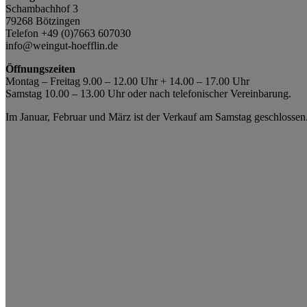
Schambachhof 3
79268 Bötzingen
Telefon +49 (0)7663 607030
info@weingut-hoefflin.de
Öffnungszeiten
Montag – Freitag 9.00 – 12.00 Uhr + 14.00 – 17.00 Uhr
Samstag 10.00 – 13.00 Uhr oder nach telefonischer Vereinbarung.
Im Januar, Februar und März ist der Verkauf am Samstag geschlossen