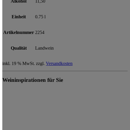
Alkohol
11,50
Einheit
0.75 l
Artikelnummer
2254
Qualität
Landwein
inkl. 19 % MwSt.
zzgl.
Versandkosten
Weininspirationen für Sie