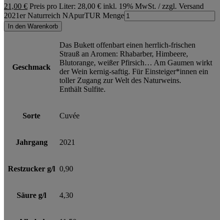
21,00
€
Preis pro Liter: 28,00 €
inkl. 19% MwSt. / zzgl. Versand
2021er Naturreich NApurTUR Menge
In den Warenkorb
Das Bukett offenbart einen herrlich-frischen
Strauß an Aromen: Rhabarber, Himbeere,
Blutorange, weißer Pfirsich… Am Gaumen wirkt
Geschmack
der Wein kernig-saftig. Für Einsteiger*innen ein
toller Zugang zur Welt des Naturweins.
Enthält Sulfite.
Sorte
Cuvée
Jahrgang
2021
Restzucker g/l
0,90
Säure g/l
4,30