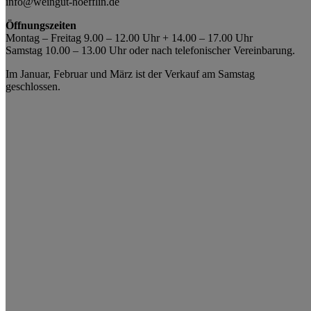
info@weingut-hoefflin.de
Öffnungszeiten
Montag – Freitag 9.00 – 12.00 Uhr + 14.00 – 17.00 Uhr
Samstag 10.00 – 13.00 Uhr oder nach telefonischer Vereinbarung.
Im Januar, Februar und März ist der Verkauf am Samstag
geschlossen.