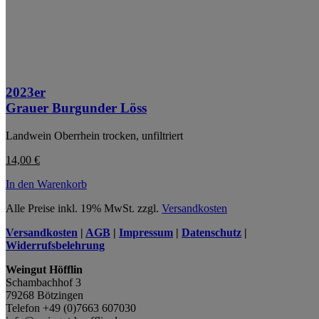
2023er
Grauer Burgunder Löss
Landwein Oberrhein trocken, unfiltriert
14,00
€
In den Warenkorb
Alle Preise inkl. 19% MwSt. zzgl.
Versandkosten
Versandkosten
|
AGB
|
Impressum
|
Datenschutz
|
Widerrufsbelehrung
Weingut Höfflin
Schambachhof 3
79268 Bötzingen
Telefon +49 (0)7663 607030