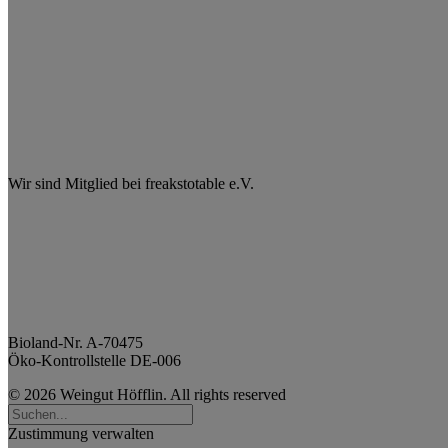
Wir sind Mitglied bei freakstotable e.V.
Bioland-Nr. A-70475
Öko-Kontrollstelle DE-006
© 2026 Weingut Höfflin. All rights reserved
Zustimmung verwalten