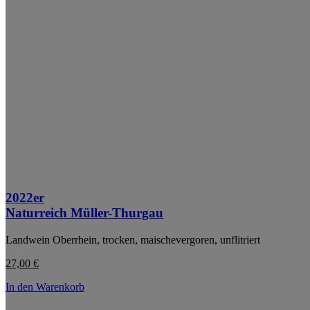
2022er
Naturreich Müller-Thurgau
Landwein Oberrhein, trocken, maischevergoren, unflitriert
27,00
€
In den Warenkorb