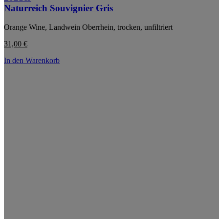
Naturreich Souvignier Gris
Orange Wine, Landwein Oberrhein, trocken, unfiltriert
31,00
€
In den Warenkorb