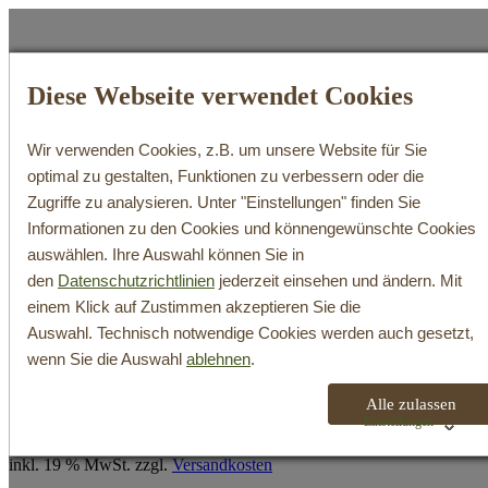
Diese Webseite verwendet Cookies
Wir verwenden Cookies, z.B. um unsere Website für Sie
WeinShop
optimal zu gestalten, Funktionen zu verbessern oder die
Zugriffe zu analysieren. Unter "Einstellungen" finden Sie
Search
Informationen zu den Cookies und könnengewünschte Cookies
Login / Register
auswählen. Ihre Auswahl können Sie in
Cart
den
Datenschutzrichtlinien
jederzeit einsehen und ändern. Mit
Ihr Warenkorb ist derzeit leer.
einem Klick auf Zustimmen akzeptieren Sie die
Zum Shop
Auswahl. Technisch notwendige Cookies werden auch gesetzt,
wenn Sie die Auswahl
ablehnen
.
2021er Naturreich NApurTUR
Alle zulassen
Einstellungen
inkl. 19 % MwSt.
zzgl.
Versandkosten