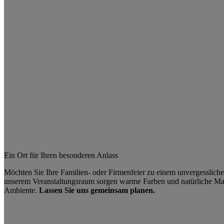
Ein Ort für Ihren besonderen Anlass
Möchten Sie Ihre Familien- oder Firmenfeier zu einem unvergesslich
unserem Veranstaltungsraum sorgen warme Farben und natürliche Mate
Ambiente.
Lassen Sie uns gemeinsam planen.