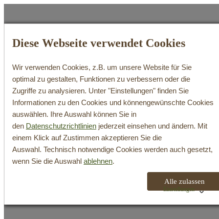
Diese Webseite verwendet Cookies
Wir verwenden Cookies, z.B. um unsere Website für Sie
WeinShop
optimal zu gestalten, Funktionen zu verbessern oder die
Zugriffe zu analysieren. Unter "Einstellungen" finden Sie
Search
Informationen zu den Cookies und könnengewünschte Cookies
Login / Register
auswählen. Ihre Auswahl können Sie in
Cart
den
Datenschutzrichtlinien
jederzeit einsehen und ändern. Mit
Ihr Warenkorb ist derzeit leer.
einem Klick auf Zustimmen akzeptieren Sie die
Auswahl. Technisch notwendige Cookies werden auch gesetzt,
Willkommen
im Schambachtal
wenn Sie die Auswahl
ablehnen
.
Nur 15 Kilometer von Freiburg entfernt, in der badischen Oberrhei
Alle zulassen
Schwarzwald, erhebt sich das kleine vulkanische Mittelgebirge Kaise
Einstellungen
sonnenverwöhnten Südosthang liegt unser verstecktes Idyll.