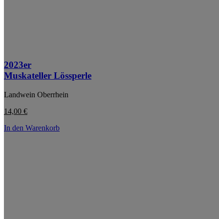
2023er
Muskateller Lössperle
Landwein Oberrhein
14,00
€
In den Warenkorb