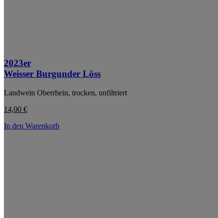
2023er
Weisser Burgunder Löss
Landwein Oberrhein, trocken, unfiltriert
14,00
€
In den Warenkorb