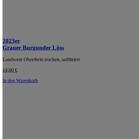
2023er
Grauer Burgunder Löss
Landwein Oberrhein trocken, unfiltriert
14,00
€
In den Warenkorb