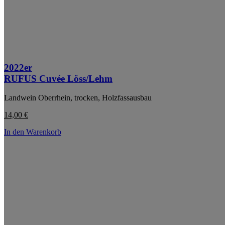
2022er
RUFUS Cuvée Löss/Lehm
Landwein Oberrhein, trocken, Holzfassausbau
14,00
€
In den Warenkorb