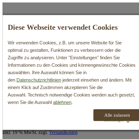
Diese Webseite verwendet Cookies
Wir verwenden Cookies, z.B. um unsere Website für Sie
WeinShop
optimal zu gestalten, Funktionen zu verbessern oder die
Zugriffe zu analysieren. Unter "Einstellungen" finden Sie
Search
Informationen zu den Cookies und könnengewünschte Cookies
Login / Register
auswählen. Ihre Auswahl können Sie in
Cart
den
Datenschutzrichtlinien
jederzeit einsehen und ändern. Mit
Ihr Warenkorb ist derzeit leer.
einem Klick auf Zustimmen akzeptieren Sie die
Zum Shop
Auswahl. Technisch notwendige Cookies werden auch gesetzt,
wenn Sie die Auswahl
ablehnen
.
Secco Cuvée
Alle zulassen
Einstellungen
inkl. 19 % MwSt.
zzgl.
Versandkosten